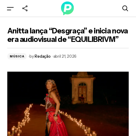
Anitta lança “Desgraça” e inicia nova era
Anitta lança “Desgraça” e inicia nova
audiovisual de “EQUILIBRIVM”
era audiovisual de “EQUILIBRIVM”
by
Redação
abril 21, 2026
MÚSICA