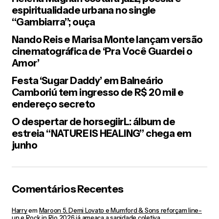
espiritualidade urbana no single
“Gambiarra”; ouça
Nando Reis e Marisa Monte lançam versão
cinematográfica de ‘Pra Você Guardei o
Salvar meus dados neste navegador para a próxima vez que
Amor’
eu comentar.
Festa ‘Sugar Daddy’ em Balneário
Camboriú tem ingresso de R$ 20 mil e
endereço secreto
Post Comment
O despertar de horsegiirL: álbum de
estreia “NATURE IS HEALING” chega em
junho
Comentários Recentes
Harry
em
Maroon 5, Demi Lovato e Mumford & Sons reforçam line-
up e Rock in Rio 2026 já ameaça a sanidade coletiva