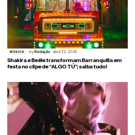
by
Redação
abril 22, 2026
MÚSICA
Shakira e Beéle transformam Barranquilla em
festa no clipe de “ALGO TÚ”; saiba tudo!