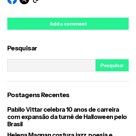
Add a comment
Pesquisar
O seu endereço de e-mail não será publicado.
Campos obrigatórios são marcados com
*
Pesquisar
Name
*
Postagens Recentes
E-mail
*
Pabllo Vittar celebra 10 anos de carreira
com expansão da turnê de Halloween pelo
Your Message
*
Brasil
Helena Magnan costura jazz, poesia e