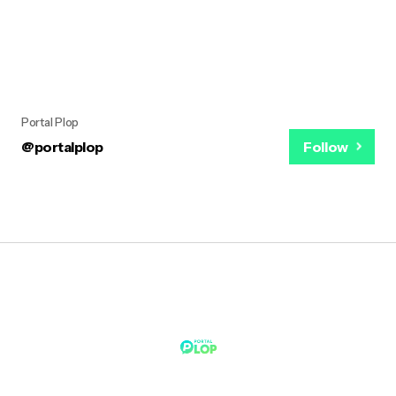
Portal Plop
@portalplop
Follow