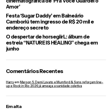
cinematográfica de ‘Pra Você Guardei o
Amor’
Festa ‘Sugar Daddy’ em Balneário
Camboriú tem ingresso de R$ 20 mil e
endereço secreto
O despertar de horsegiirL: álbum de
estreia “NATURE IS HEALING” chega em
junho
Comentários Recentes
Harry
em
Maroon 5, Demi Lovato e Mumford & Sons reforçam line-
up e Rock in Rio 2026 já ameaça a sanidade coletiva
Em alta