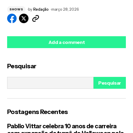
by
Redação
março 28, 2026
SHOWS
Add a comment
Pesquisar
O seu endereço de e-mail não será publicado.
Campos obrigatórios são marcados com
*
Pesquisar
Name
*
Postagens Recentes
E-mail
*
Pabllo Vittar celebra 10 anos de carreira