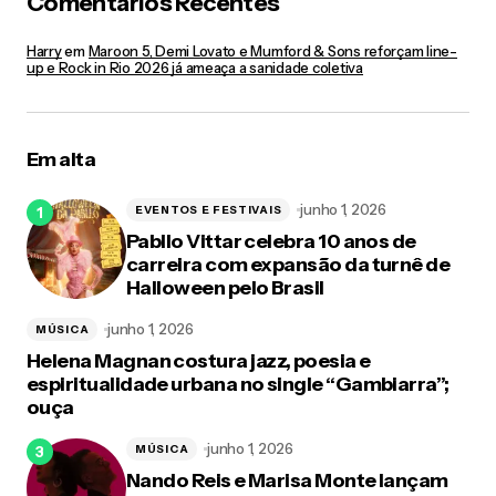
Comentários Recentes
Harry
em
Maroon 5, Demi Lovato e Mumford & Sons reforçam line-
up e Rock in Rio 2026 já ameaça a sanidade coletiva
Em alta
junho 1, 2026
EVENTOS E FESTIVAIS
Pabllo Vittar celebra 10 anos de
carreira com expansão da turnê de
Halloween pelo Brasil
junho 1, 2026
MÚSICA
Helena Magnan costura jazz, poesia e
espiritualidade urbana no single “Gambiarra”;
ouça
junho 1, 2026
MÚSICA
Nando Reis e Marisa Monte lançam