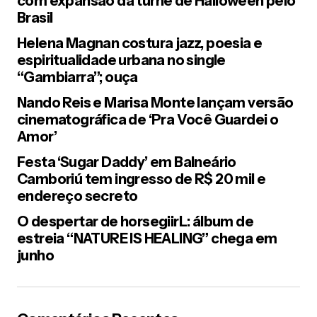
com expansão da turnê de Halloween pelo
Your Message
*
Brasil
Helena Magnan costura jazz, poesia e
espiritualidade urbana no single
“Gambiarra”; ouça
Nando Reis e Marisa Monte lançam versão
cinematográfica de ‘Pra Você Guardei o
Salvar meus dados neste navegador para a próxima vez que
Amor’
eu comentar.
Festa ‘Sugar Daddy’ em Balneário
Camboriú tem ingresso de R$ 20 mil e
endereço secreto
Post Comment
O despertar de horsegiirL: álbum de
estreia “NATURE IS HEALING” chega em
junho