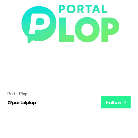
Portal Plop
@portalplop
Follow