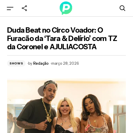
Duda Beat no Circo Voador: O Furacão da ‘Tara
Duda Beat no Circo Voador: O
& Delírio’ com TZ da Coronel e AJULIACOSTA
Furacão da ‘Tara & Delírio’ com TZ
da Coronel e AJULIACOSTA
by
Redação
março 28, 2026
SHOWS