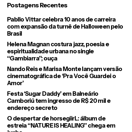
Postagens Recentes
E-mail
*
Pabllo Vittar celebra 10 anos de carreira
com expansão da turnê de Halloween pelo
Your Message
*
Brasil
Helena Magnan costura jazz, poesia e
espiritualidade urbana no single
“Gambiarra”; ouça
Nando Reis e Marisa Monte lançam versão
cinematográfica de ‘Pra Você Guardei o
Salvar meus dados neste navegador para a próxima vez que
Amor’
eu comentar.
Festa ‘Sugar Daddy’ em Balneário
Camboriú tem ingresso de R$ 20 mil e
endereço secreto
Post Comment
O despertar de horsegiirL: álbum de
estreia “NATURE IS HEALING” chega em