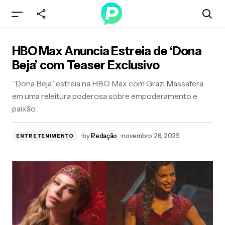
HBO Max Anuncia Estreia de ‘Dona Beja’ com
HBO Max Anuncia Estreia de ‘Dona
Teaser Exclusivo
Beja’ com Teaser Exclusivo
“Dona Beja” estreia na HBO Max com Grazi Massafera
em uma releitura poderosa sobre empoderamento e
paixão.
by
Redação
novembro 26, 2025
ENTRETENIMENTO