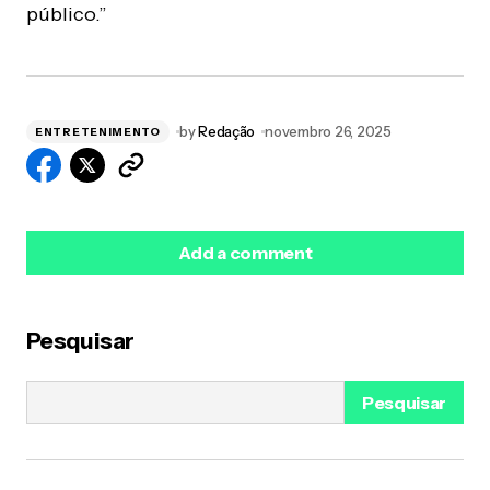
público.”
by
Redação
novembro 26, 2025
ENTRETENIMENTO
Add a comment
Pesquisar
O seu endereço de e-mail não será publicado.
Campos obrigatórios são marcados com
*
Pesquisar
Name
*