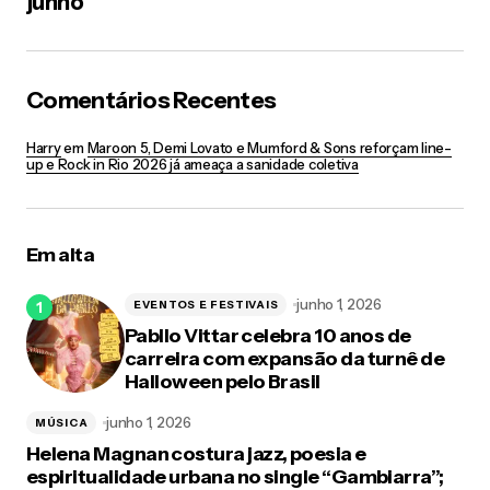
junho
Comentários Recentes
Harry
em
Maroon 5, Demi Lovato e Mumford & Sons reforçam line-
up e Rock in Rio 2026 já ameaça a sanidade coletiva
Em alta
junho 1, 2026
EVENTOS E FESTIVAIS
Pabllo Vittar celebra 10 anos de
carreira com expansão da turnê de
Halloween pelo Brasil
junho 1, 2026
MÚSICA
Helena Magnan costura jazz, poesia e
espiritualidade urbana no single “Gambiarra”;