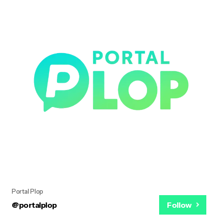
Portal Plop
@portalplop
Follow