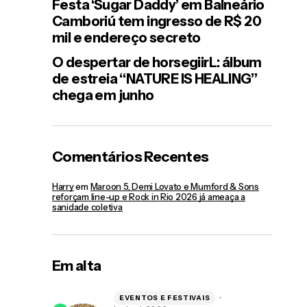
Festa ‘Sugar Daddy’ em Balneário
Camboriú tem ingresso de R$ 20
mil e endereço secreto
O despertar de horsegiirL: álbum
de estreia “NATURE IS HEALING”
chega em junho
Comentários Recentes
Harry
em
Maroon 5, Demi Lovato e Mumford & Sons
reforçam line-up e Rock in Rio 2026 já ameaça a
sanidade coletiva
Em alta
EVENTOS E FESTIVAIS