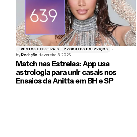
Your Message
*
EVENTOS E FESTIVAIS
PRODUTOS E SERVIÇOS
Salvar meus dados neste navegador para a próx
by
Redação
fevereiro 5, 2026
Match nas Estrelas: App usa
astrologia para unir casais nos
Post Comment
Ensaios da Anitta em BH e SP