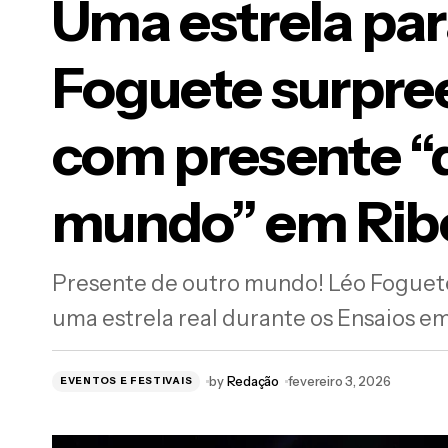
Uma estrela par
Foguete surpre
Uma
com presente “
Ani
Pre
mundo” em Ribe
Presente de outro mundo! Léo Foguete
Carnaval sem B.O, 10 dicas de ouro para
blindar seu Pix e Cartão de golpes na folia
uma estrela real durante os Ensaios em
by
Redação
fevereiro 3, 2026
EVENTOS E FESTIVAIS