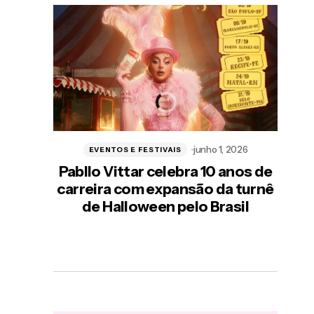
He
poes
no
junho 1, 2026
EVENTOS E FESTIVAIS
Pabllo Vittar celebra 10 anos de
carreira com expansão da turnê
de Halloween pelo Brasil