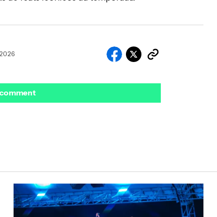
, 2026
 comment
ado.
Campos obrigatórios são marcados com
E-mail
*