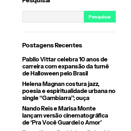
Pesquisar
BH e SP
Pesquisar
ão
Postagens Recentes
Pabllo Vittar celebra 10 anos de
carreira com expansão da turnê
de Halloween pelo Brasil
Helena Magnan costura jazz,
poesia e espiritualidade urbana no
single “Gambiarra”; ouça
Nando Reis e Marisa Monte
lançam versão cinematográfica
de ‘Pra Você Guardei o Amor’