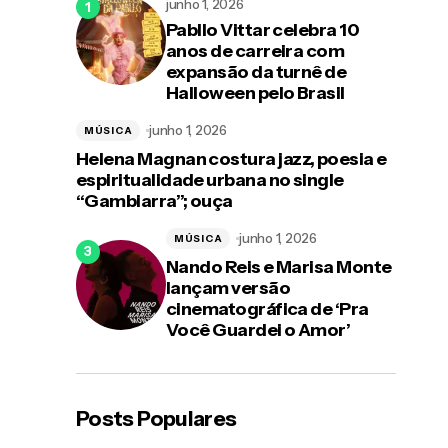
junho 1, 2026
Pabllo Vittar celebra 10
anos de carreira com
expansão da turnê de
Halloween pelo Brasil
junho 1, 2026
MÚSICA
Helena Magnan costura jazz, poesia e
espiritualidade urbana no single
“Gambiarra”; ouça
junho 1, 2026
MÚSICA
Nando Reis e Marisa Monte
lançam versão
cinematográfica de ‘Pra
Você Guardei o Amor’
Posts Populares