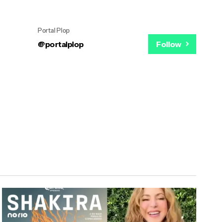
Portal Plop
@portalplop
Follow