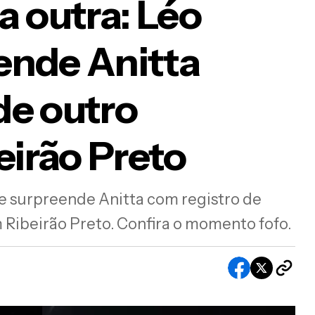
a outra: Léo
ende Anitta
 estrela para outra: Léo Foguete surpreende
de outro
tta com presente “de outro mundo” em Ribeir
to
irão Preto
 surpreende Anitta com registro de
 Ribeirão Preto. Confira o momento fofo.