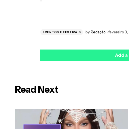
by
Redação
fevereiro 3
EVENTOS E FESTIVAIS
Add a
Read Next
O seu endereço de e-mail não será public
*
Name
*