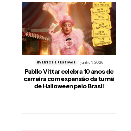
He
poes
no
junho 1, 2026
EVENTOS E FESTIVAIS
Pabllo Vittar celebra 10 anos de
carreira com expansão da turnê
de Halloween pelo Brasil