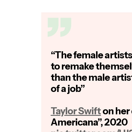
“The female artists
to remake themsel
than the male artist
of a job”
Taylor Swift
on her
Americana”, 2020