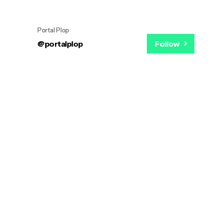
Portal Plop
@portalplop
Follow