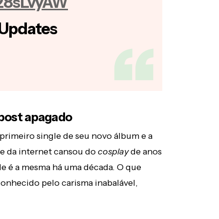
J28sLvyAW
 Updates
 post apagado
rimeiro single de seu novo álbum e a
rte da internet cansou do
cosplay
de anos
de é a mesma há uma década. O que
onhecido pelo carisma inabalável,