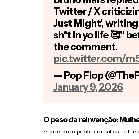
Twitter / X criticizi
Just Might’, writin
sh*t in yo life 🥰” 
the comment.
pic.twitter.com/m
— Pop Flop (@The
January 9, 2026
O peso da reinvenção: Mulh
Aqui entra o ponto crucial que a loir