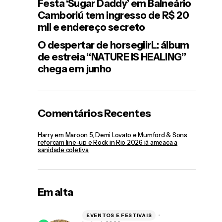
Festa ‘Sugar Daddy’ em Balneário
Camboriú tem ingresso de R$ 20
mil e endereço secreto
O despertar de horsegiirL: álbum
de estreia “NATURE IS HEALING”
chega em junho
Comentários Recentes
Harry
em
Maroon 5, Demi Lovato e Mumford & Sons
reforçam line-up e Rock in Rio 2026 já ameaça a
sanidade coletiva
Em alta
EVENTOS E FESTIVAIS