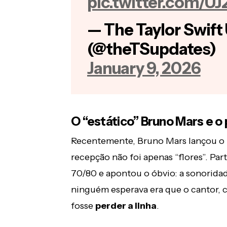
pic.twitter.com/U
— The Taylor Swift
(@theTSupdates)
January 9, 2026
O “estático” Bruno Mars e o
Recentemente, Bruno Mars lançou o p
recepção não foi apenas “flores”. Pa
70/80 e apontou o óbvio: a sonorida
ninguém esperava era que o cantor, c
fosse
perder a linha
.