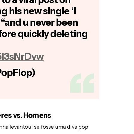
ng his new single ‘I
g “and u never been
before quickly deleting
5l3sNrDvw
PopFlop)
eres vs. Homens
inha levantou: se fosse uma diva pop