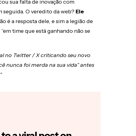
cou sua falta de inovação com
m seguida. O veredito da web?
Ele
 é a resposta dele, e sim a legião de
e “em time que está ganhando não se
l no Twitter / X criticando seu novo
você nunca foi merda na sua vida” antes
”
to a viral post on