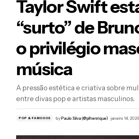
Taylor Swift est
“surto” de Bru
Tayl
o privilégio mas
expõ
música
A pressão estética e criativa sobre m
Gretchen quebra o Spotify com
crescimento de 22.000% após viralizar
entre divas pop e artistas masculinos.
by
Paulo Silva (@plhenrique)
janeiro 14, 202
POP & FAMOSOS