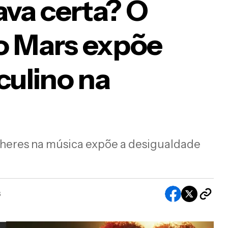
ava certa? O
no Mars expõe
or Swift estava certa? O “surto” de Bruno Mar
culino na
e o privilégio masculino na música
ulheres na música expõe a desigualdade
6