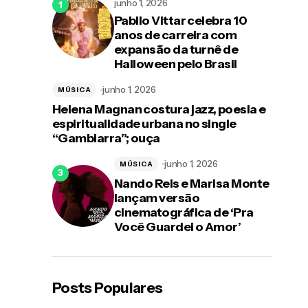
junho 1, 2026
Pabllo Vittar celebra 10
anos de carreira com
expansão da turnê de
Halloween pelo Brasil
junho 1, 2026
MÚSICA
Helena Magnan costura jazz, poesia e
espiritualidade urbana no single
“Gambiarra”; ouça
junho 1, 2026
MÚSICA
Nando Reis e Marisa Monte
lançam versão
cinematográfica de ‘Pra
Você Guardei o Amor’
Posts Populares