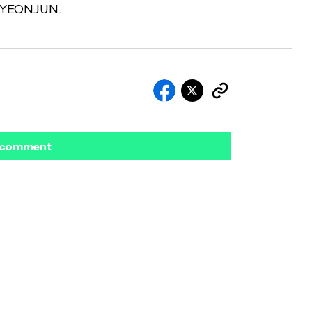
e YEONJUN.
 comment
ado.
Campos obrigatórios são marcados com
E-mail
*