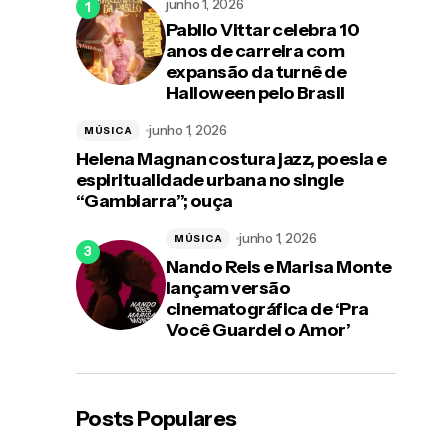
junho 1, 2026
Pabllo Vittar celebra 10
anos de carreira com
expansão da turnê de
Halloween pelo Brasil
junho 1, 2026
MÚSICA
Helena Magnan costura jazz, poesia e
espiritualidade urbana no single
“Gambiarra”; ouça
junho 1, 2026
MÚSICA
Nando Reis e Marisa Monte
lançam versão
cinematográfica de ‘Pra
Você Guardei o Amor’
Posts Populares