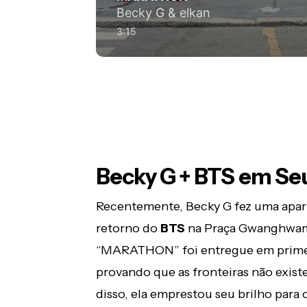
Becky G + BTS em Se
Recentemente, Becky G fez uma apari
retorno do
BTS
na Praça Gwanghwamu
“MARATHON” foi entregue em primeir
provando que as fronteiras não exis
disso, ela emprestou seu brilho para 