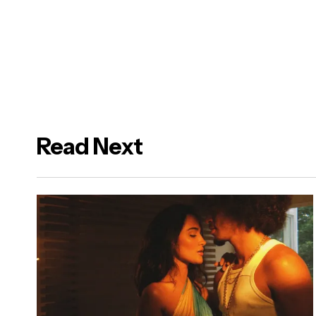
Your Message
*
Salvar meus dados neste navegador para a próx
Read Next
Post Comment