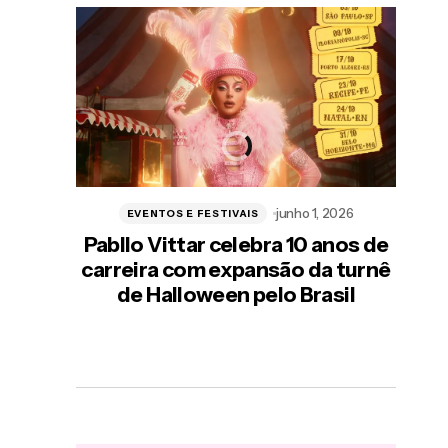
He
poes
no
junho 1, 2026
EVENTOS E FESTIVAIS
Pabllo Vittar celebra 10 anos de
carreira com expansão da turnê
de Halloween pelo Brasil