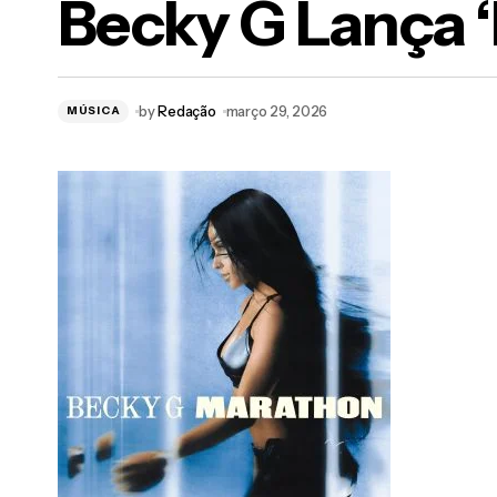
Becky G Lanç
by
Redação
março 29, 2026
MÚSICA
Slayyyter Lança Novo Álbum 'Wor$t Girl
In America' e Confirma Shows no Brasil