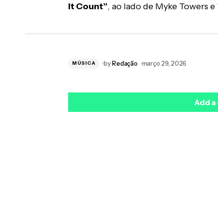
It Count”
, ao lado de Myke Towers 
by
Redação
março 29, 2026
MÚSICA
Add a
O seu endereço de e-mail não será public
*
Name
*