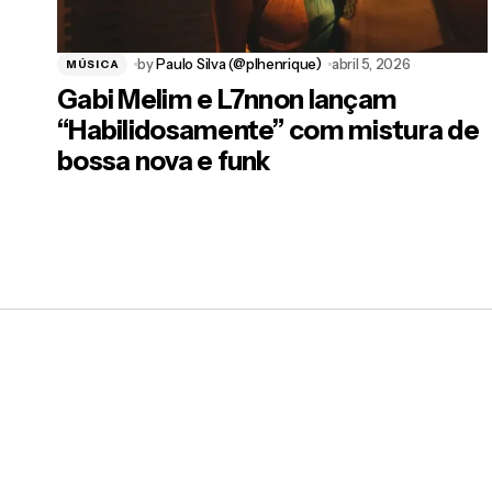
by
Paulo Silva (@plhenrique)
abril 5, 2026
MÚSICA
Gabi Melim e L7nnon lançam
“Habilidosamente” com mistura de
bossa nova e funk