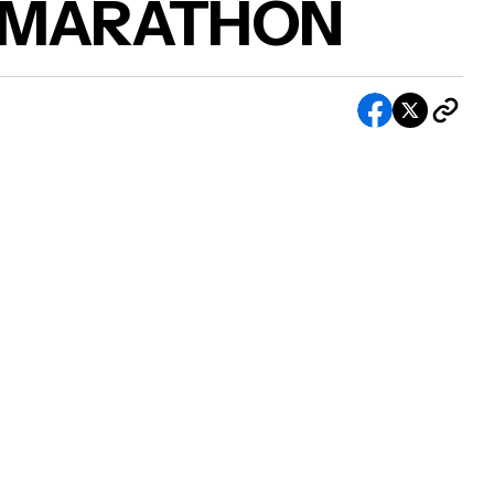
a ‘MARATHON
Becky G Lança ‘MARATHON