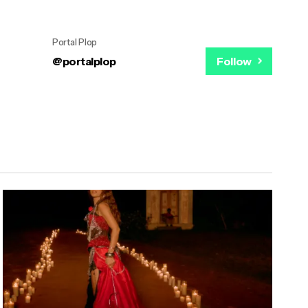
Portal Plop
@portalplop
Follow