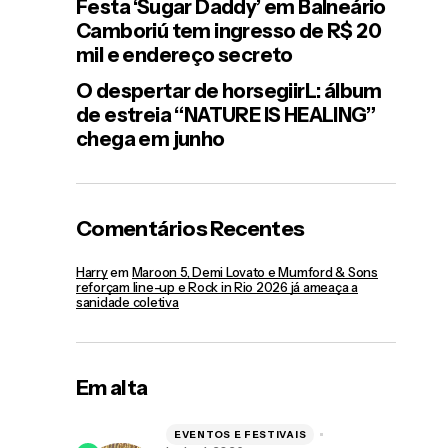
Festa ‘Sugar Daddy’ em Balneário
Camboriú tem ingresso de R$ 20
mil e endereço secreto
O despertar de horsegiirL: álbum
de estreia “NATURE IS HEALING”
chega em junho
Comentários Recentes
Harry
em
Maroon 5, Demi Lovato e Mumford & Sons
reforçam line-up e Rock in Rio 2026 já ameaça a
sanidade coletiva
Em alta
EVENTOS E FESTIVAIS